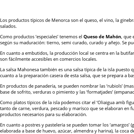
Los productos típicos de Menorca son el queso, el vino, la gineb
salados.
Como productos ‘especiales’ tenemos el
Queso de Mahón
, que
según su maduración: tierno, semi curado, curado y añejo. Se pue
En cuanto a embutidos, la producción local se centra en la butifar
son fácilmente accesibles en comercios locales.
La salsa Mahonesa también es una salsa típica de la isla puesto
cuanto a la preparación casera de esta salsa, que se prepara a bas
En productos de panadería, se pueden nombrar las ‘rubiols’ (masa
base de sofrito, verduras o pimiento y las ‘formatjades’ (empanad
Como platos típicos de la isla podemos citar el ‘Oliaigua amb figu
tanto de carne, verdura, pescado y marísco que se elaboran en f
productos necesarios para su elaboración.
En cuanto a postres y pastelería se pueden tomar los ‘amargos’ (g
elaborada a base de huevo, azúcar, almendra y harina), la coca de 